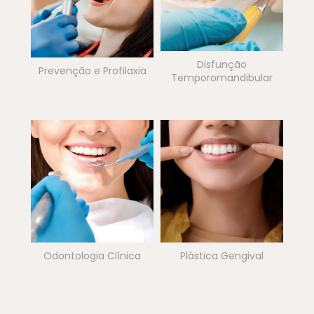
Disfunção
Prevenção e Profilaxia
Temporomandibular
Odontologia Clínica
Plástica Gengival