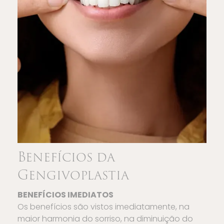
Benefícios da
Gengivoplastia
BENEFÍCIOS IMEDIATOS
Os benefícios são vistos imediatamente, na
maior harmonia do sorriso, na diminuição do