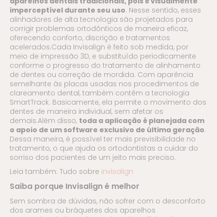
aparelhos dentais tradicionais, pois é visualmente
imperceptível durante seu uso
. Nesse sentido, esses
alinhadores de alta tecnologia são projetados para
corrigir problemas ortodônticos de maneira eficaz,
oferecendo conforto, discrição e tratamentos
acelerados.Cada Invisalign é feito sob medida, por
meio de impressão 3D, e substituído periodicamente
conforme o progresso do tratamento de alinhamento
de dentes ou correção de mordida. Com aparência
semelhante às placas usadas nos procedimentos de
clareamento dental, também contêm a tecnologia
SmartTrack. Basicamente, ela permite o movimento dos
dentes de maneira individual, sem afetar os
demais.Além disso,
toda a aplicação é planejada com
o apoio de um software exclusivo de última geração
.
Dessa maneira, é possível ter mais previsibilidade no
tratamento, o que ajuda os ortodontistas a cuidar do
sorriso dos pacientes de um jeito mais preciso.
Leia também: Tudo sobre
invisalign
Saiba porque Invisalign é melhor
Sem sombra de dúvidas, não sofrer com o desconforto
dos arames ou bráquetes dos aparelhos