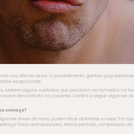
tomia nos últimos anos. O procedimento ganhou popularidade
ados excepcionais.
s, existem alguns cuidados que precisam ser tomados na ho
 causar desconforto no paciente. Confira a seguir algumas 
 no começo?
Algumas áreas do rosto podem ficar doloridas e roxas. Por iss
 esforço físico desnecessário. Nesse período, compressas d