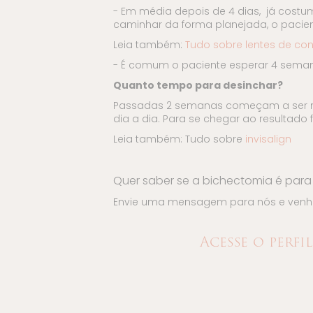
- Em média depois de 4 dias, já costum
caminhar da forma planejada, o pacien
Leia também:
Tudo sobre lentes de con
- É comum o paciente esperar 4 semana
Quanto tempo para desinchar?
Passadas 2 semanas começam a ser not
dia a dia. Para se chegar ao resultado
Leia também: Tudo sobre
invisalign
Quer saber se a bichectomia é par
Envie uma mensagem para nós e venha t
Acesse o perfi