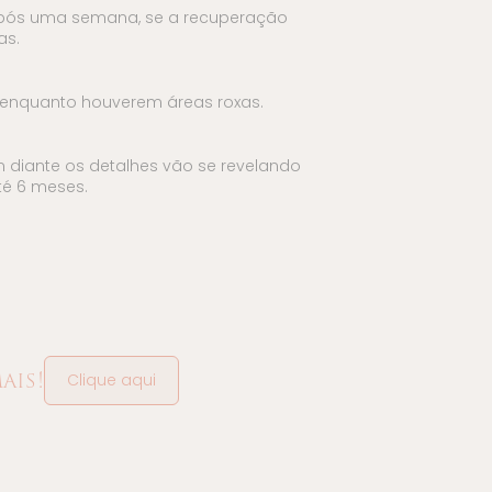
s. Após uma semana, se a recuperação
as.
e enquanto houverem áreas roxas.
diante os detalhes vão se revelando
té 6 meses.
ais!
Clique aqui