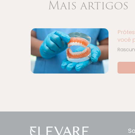
Mais artigos
Prótes
você p
Rascu
Sa