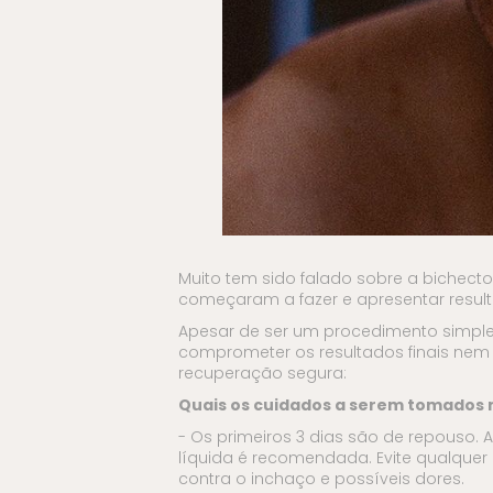
Muito tem sido falado sobre a bichec
começaram a fazer e apresentar result
Apesar de ser um procedimento simple
comprometer os resultados finais nem
recuperação segura:
Quais os cuidados a serem tomados
- Os primeiros 3 dias são de repouso. 
líquida é recomendada. Evite qualquer
contra o inchaço e possíveis dores.