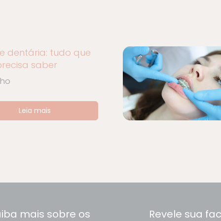
e dentária: tudo que
recisa saber
nho
Leia mais
iba mais sobre os
Revele sua fa