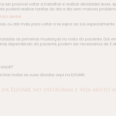
a ser possível voltar a trabalhar e realizar atividades leve
te poderá realizar tarefas do dia a dia sem maiores problem
tato dental
s, ou até mais, para voltar a se expor ao sol, especialment
adas as primeiras mudanças no rosto do paciente. Daí em 
 final, dependendo do paciente, podem ser necessários de 3 a
a você?
irar todas as suas dúvidas aqui na ELEVARE.
l da Elevare no instagram e veja muito m