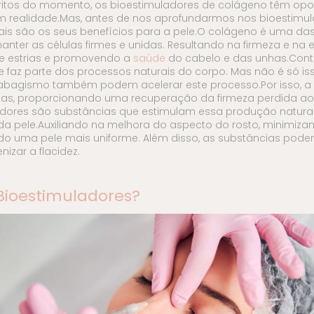
itos do momento, os bioestimuladores de colágeno têm opo
 em realidade.Mas, antes de nos aprofundarmos nos bioestimu
is são os seus benefícios para a pele.O colágeno é uma das
ter as células firmes e unidas. Resultando na firmeza e na e
e estrias e promovendo a
saúde
do cabelo e das unhas.Contu
e faz parte dos processos naturais do corpo. Mas não é só iss
 e tabagismo também podem acelerar este processo.Por isso, 
as, proporcionando uma recuperação da firmeza perdida ao
ladores são substâncias que estimulam essa produção natura
 pele.Auxiliando na melhora do aspecto do rosto, minimizan
do uma pele mais uniforme. Além disso, as substâncias pode
izar a flacidez.
Bioestimuladores?