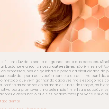
l é sem dúvida o sonho de grande parte das pessoas. Afina
 bastante e afetar a nossa
autoestima
, não é mesmo? Aqu
de expressão, pés de galinha e a perda da elasticidade da p
er resolvidos para que você alcance a autoestima perdida,
ovo método que vem ganhando cada vez mais espaço nos con
ubstâncias capazes de retardar os sinais do tempo, os bioe
ativa para promover uma pele mais firme, lisa e saudável s
ladores e descubra o que eles podem fazer por você e sua au
tato dental