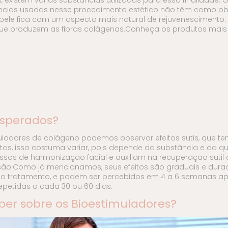
ncias usadas nesse procedimento estético não têm como obj
 pele fica com um aspecto mais natural de rejuvenescimento
s que produzem as fibras colágenas.Conheça os produtos ma
esperados?
muladores de colágeno podemos observar efeitos sutis, que 
tos, isso costuma variar, pois depende da substância e da qu
sos de harmonização facial e auxiliam na recuperação sutil 
ão.Como já mencionamos, seus efeitos são graduais e durad
o tratamento, e podem ser percebidos em 4 a 6 semanas apó
etidas a cada 30 ou 60 dias.
ber sobre os Bioestimuladores?